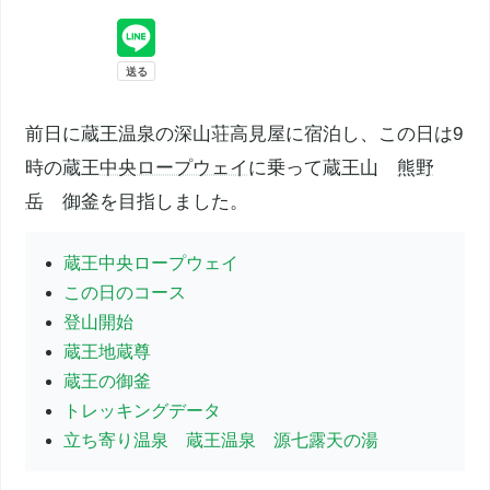
前日に
蔵王温泉
の深山荘高見屋に宿泊し、この日は9
時の
蔵王中央ロープウェイ
に乗って
蔵王山
熊野
岳
御釜
を目指しました。
蔵王中央ロープウェイ
この日のコース
登山開始
蔵王地蔵尊
蔵王の御釜
トレッキングデータ
立ち寄り温泉 蔵王温泉 源七露天の湯