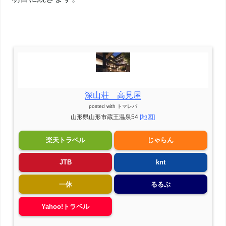
深山荘 高見屋
posted with
トマレバ
山形県
山形市
蔵王温泉
54
[地図]
楽天トラベル
じゃらん
JTB
knt
一休
るるぶ
Yahoo!トラベル