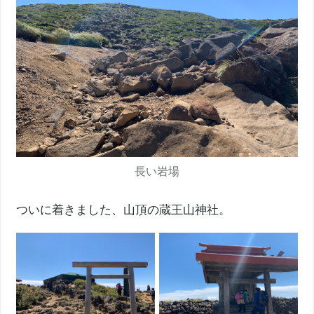
長い岩場
ついに着きました、山頂の
蔵王山神社
。