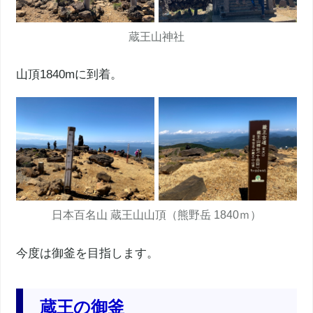
蔵王山神社
山頂1840mに到着。
日本百名山
蔵王山
山頂（
熊野岳
1840ｍ）
今度は
御釜
を目指します。
蔵王
の
御釜