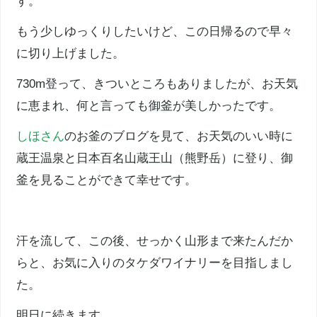
す。
もう少しゆっくりしたいけど、この日帰るので早々
に切り上げました。
730m登って、きついところもありましたが、お天気
に恵まれ、何と言っても
御釜
が美しかったです。
しほさん
のお釜のブログを見て、お天気のいい時に
蔵王温泉
と
日本百名山
蔵王山
（
熊野岳
）に登り、
御
釜
を見ることができて幸せです。
汗を流して、この後、せっかく山形まで来たんだか
らと、お気に入りのタケダワイナリーを目指しまし
た。
明日に続きます。