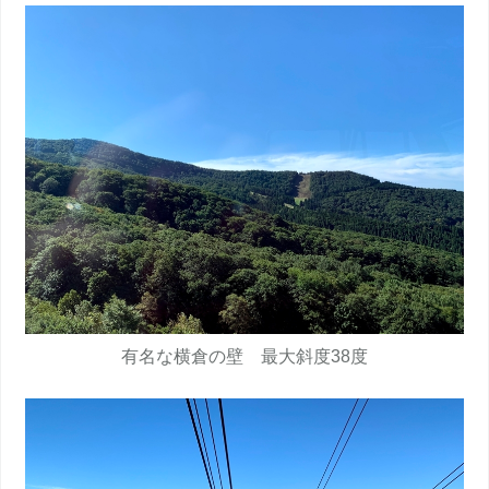
有名な横倉の壁 最大斜度38度