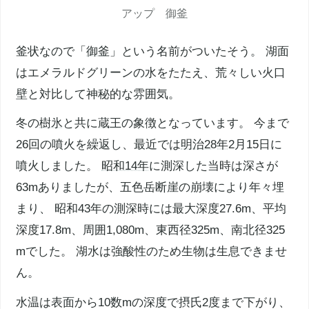
アップ
御釜
釜状なので「
御釜
」という名前がついたそう。 湖面
はエメラルドグリーンの水をたたえ、荒々しい火口
壁と対比して神秘的な雰囲気。
冬の
樹氷
と共に
蔵王
の象徴となっています。 今まで
26回の噴火を繰返し、最近では
明治28年
2月15日に
噴火しました。
昭和14年
に測深した当時は深さが
63mありましたが、五色岳断崖の崩壊により年々埋
まり、 昭和43年の測深時には最大深度27.6m、平均
深度17.8m、周囲1,080m、東西径325m、南北径325
mでした。 湖水は強酸性のため生物は生息できませ
ん。
水温は表面から10数mの深度で摂氏2度まで下がり、