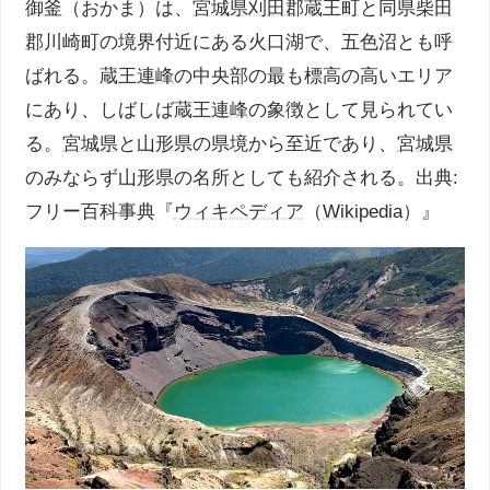
御釜
（おかま）は、
宮城県
刈田郡
蔵王町
と同県
柴田
郡
川崎町の境界付近にある火口湖で、
五色沼
とも呼
ばれる。
蔵王連峰
の中央部の最も標高の高いエリア
にあり、しばしば
蔵王連峰
の象徴として見られてい
る。
宮城県
と
山形県
の県境から至近であり、
宮城県
のみならず
山形県
の名所としても紹介される。出典:
フリー百科事典『
ウィキペディア
（
Wikipedia
）』