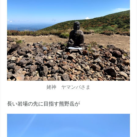
姥神
ヤマンバ
さま
長い岩場の先に目指す
熊野岳
が