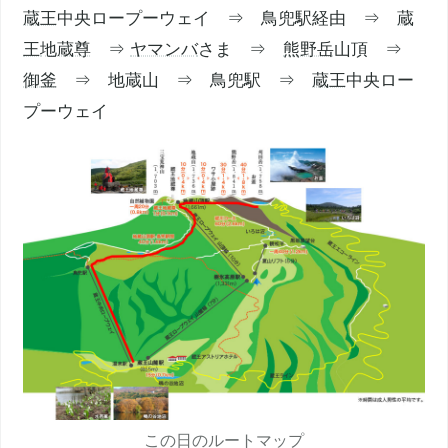
蔵王
中央ロープーウェイ ⇒ 鳥兜駅経由 ⇒
蔵
王
地蔵尊
⇒
ヤマンバ
さま ⇒
熊野岳
山頂 ⇒
御釜
⇒ 地蔵山 ⇒ 鳥兜駅 ⇒
蔵王
中央ロー
プーウェイ
この日のルートマップ