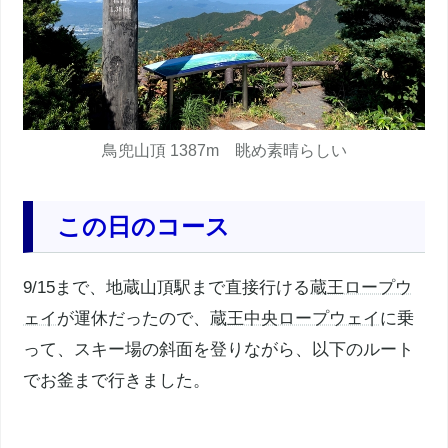
鳥兜山頂 1387m 眺め素晴らしい
この日のコース
9/15まで、地蔵山頂駅まで直接行ける
蔵王ロープウ
ェイ
が運休だったので、
蔵王中央ロープウェイ
に乗
って、スキー場の斜面を登りながら、以下のルート
でお釜まで行きました。