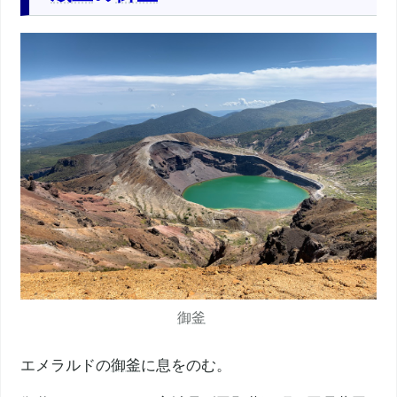
御釜
エメラルドの
御釜
に息をのむ。